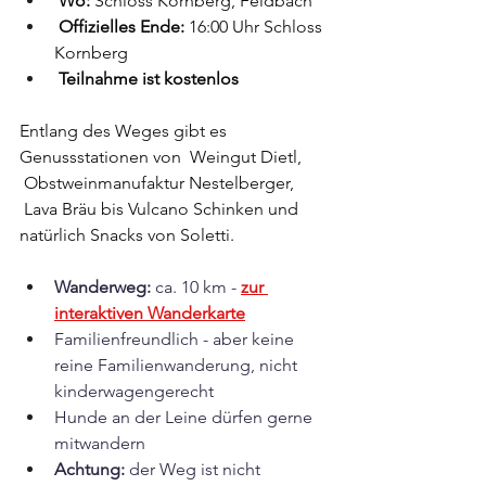
 Wo:
 Schloss Kornberg, Feldbach⁠
 Offizielles Ende: 
16:00 Uhr Schloss 
Kornberg⁠
Teilnahme ist kostenlos ⁠
Entlang des Weges gibt es 
Genussstationen von  Weingut Dietl, 
 Obstweinmanufaktur Nestelberger, 
 Lava Bräu bis Vulcano Schinken und 
natürlich Snacks von Soletti.  ⁠
Wanderweg: 
ca. 10 km - 
zur 
interaktiven Wanderkarte
Familienfreundlich - aber keine 
reine Familienwanderung, nicht 
kinderwagengerecht
Hunde an der Leine dürfen gerne 
mitwandern
Achtung:
 der Weg ist nicht 