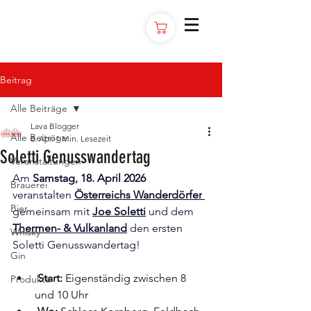
Beitrag
Alle Beiträge
Lava Blogger
Alle Beiträge
8. Apr.
1 Min. Lesezeit
Soletti Genusswandertag
Veranstaltungen
Am 
Samstag, 18. April 2026 
Brauerei
veranstalten 
Österreichs Wanderdörfer
Bier
gemeinsam mit 
Joe Soletti
 und dem 
Thermen- & Vulkanland
 den ersten 
Whisky
Soletti Genusswandertag!⁠
Gin
 Start: 
Eigenständig zwischen 8 
Produkte
und 10 Uhr⁠ ⁠