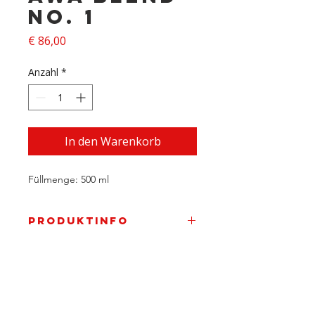
No. 1
Preis
€ 86,00
Anzahl
*
In den Warenkorb
Füllmenge: 500 ml
Produktinfo
In der Nase Trauben-Nuss-
Schokolade, dazu Piment,
Lebkuchen, Rauleder, geröstete
Erdnüsse. Am Gaumen kompakt,
weich, Schwarzbrot und Earl Grey.