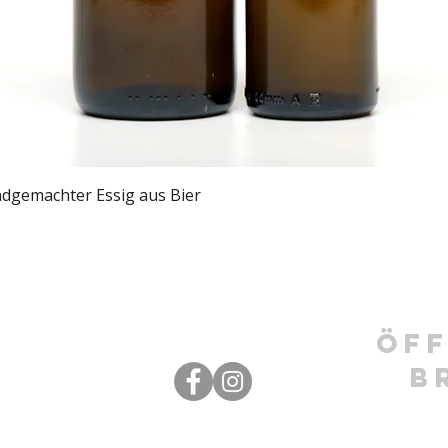
Schnellansicht
ndgemachter Essig aus Bier
Öf
B