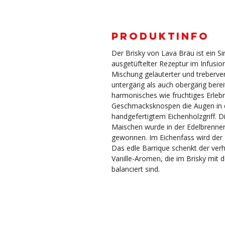
PRODUKTINFO
Der Brisky von Lava Bräu ist ein Si
ausgetüftelter Rezeptur im Infusi
Mischung geläuterter und treberv
untergärig als auch obergärig berei
harmonisches wie fruchtiges Erleb
Geschmacksknospen die Augen in d
handgefertigtem Eichenholzgriff. D
Maischen wurde in der Edelbrenner
gewonnen. Im Eichenfass wird der B
Das edle Barrique schenkt der ver
Vanille-Aromen, die im Brisky mit 
balanciert sind.