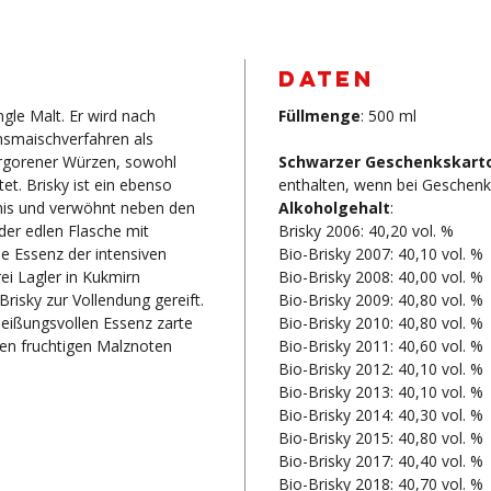
DATEN
ngle Malt. Er wird nach
Füllmenge
: 500 ml
onsmaischverfahren als
ergorener Würzen, sowohl
Schwarzer Geschenkskar
tet. Brisky ist ein ebenso
enthalten, wenn bei Geschenks
nis und verwöhnt neben den
Alkoholgehalt
:
er edlen Flasche mit
Brisky 2006: 40,20 vol. %
ie Essenz der intensiven
Bio-Brisky 2007: 40,10 vol. %
ei Lagler in Kukmirn
Bio-Brisky 2008: 40,00 vol. %
risky zur Vollendung gereift.
Bio-Brisky 2009: 40,80 vol. %
heißungsvollen Essenz zarte
Bio-Brisky 2010: 40,80 vol. %
den fruchtigen Malznoten
Bio-Brisky 2011: 40,60 vol. %
Bio-Brisky 2012: 40,10 vol. %
Bio-Brisky 2013: 40,10 vol. %
Bio-Brisky 2014: 40,30 vol. %
Bio-Brisky 2015: 40,80 vol. %
Bio-Brisky 2017: 40,40 vol. %
Bio-Brisky 2018: 40,70 vol. %