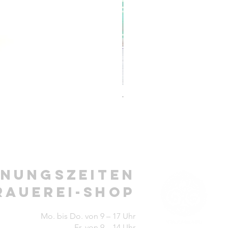
Whisky Box klein
Preis
€ 24,00
fnungszeiten
rauerei-Shop
Mo. bis Do. von 9
– 17 Uhr
Fr. von 9 – 14 Uhr