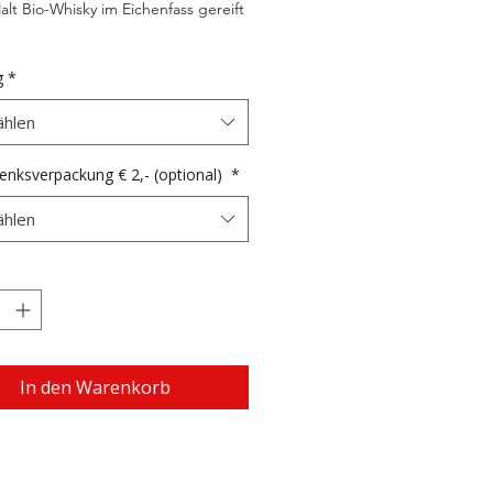
alt Bio-Whisky im Eichenfass gereift
g
*
hlen
enksverpackung € 2,- (optional)
*
hlen
*
In den Warenkorb