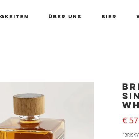
igkeiten
Über uns
Bier
BR
Si
Wh
€ 57
"BRISKY