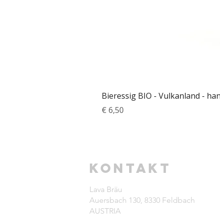
Bieressig BIO - Vulkanland - ha
Preis
€ 6,50
Kontakt
Lava Bräu
Auersbach 130,
8330 Feldbach
AUSTRIA